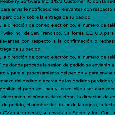
a Peaberry Software Inc. d/b/a Customer IO con la se
para enviarle notificaciones relevantes con respecto 
 perdidos y sobre la entrega de su pedido.
e, la dirección de correo electrónico, el número de tel
 Twilio Inc., de San Francisco, California, EE. UU. par
 relevantes con respecto a la confirmación o recha
trega de su pedido.
e, la dirección de correo electrónico, el número de tel
 IP de donde procede la sesión de pedido se enviarán
o y para el procesamiento del pedido y para enviarle
echazo del pedido o acerca de los pedidos perdidos y 
onible el pago en línea y usted elije usar este mét
electrónico, el número de teléfono, la dirección de en
de pedido, el nombre del titular de la tarjeta, la fech
go CVV (si proceda), se enviarán a Speedly Inc. Con l