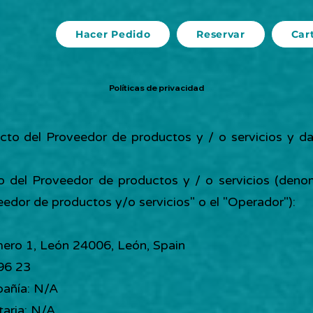
Hacer Pedido
Reservar
Car
Políticas de privacidad
cto del Proveedor de productos y / o servicios y da
o del Proveedor de productos y / o servicios (deno
veedor de productos y/o servicios" o el "Operador"):
umero 1, León 24006, León, Spain
96 23
pañía: N/A
taria: N/A