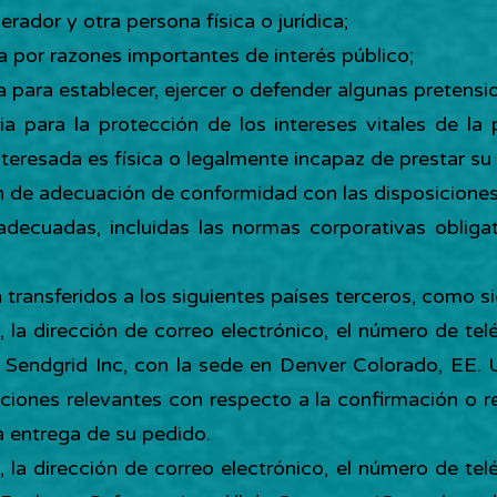
rador y otra persona física o jurídica;
ia por razones importantes de interés público;
ia para establecer, ejercer o defender algunas pretensi
ria para la protección de los intereses vitales de l
teresada es física o legalmente incapaz de prestar su
ión de adecuación de conformidad con las disposicione
 adecuadas, incluidas las normas corporativas oblig
 transferidos a los siguientes países terceros, como s
e, la dirección de correo electrónico, el número de tel
a Sendgrid Inc, con la sede en Denver Colorado, EE. 
caciones relevantes con respecto a la confirmación o 
a entrega de su pedido.
e, la dirección de correo electrónico, el número de tel