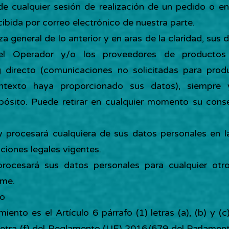
 de cualquier sesión de realización de un pedido o en
bida por correo electrónico de nuestra parte.
eza general de lo anterior y en aras de la claridad, sus
el Operador y/o los proveedores de productos 
 directo (comunicaciones no solicitadas para prod
ontexto haya proporcionado sus datos), siempre
ósito. Puede retirar en cualquier momento su consen
y procesará cualquiera de sus datos personales en l
ciones legales vigentes.
procesará sus datos personales para cualquier otr
rme.
to
ento es el Artículo 6 párrafo (1) letras (a), (b) y (c
a letra (f) del Reglamento (UE) 2016/679 del Parlamen