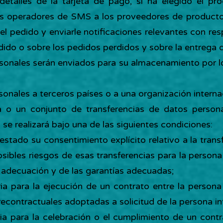
detalles de la tarjeta de pago, si ha elegido el pr
los operadores de SMS a los proveedores de producto
l pedido y enviarle notificaciones relevantes con res
ido o sobre los pedidos perdidos y sobre la entrega 
rsonales serán enviados para su almacenamiento por l
sonales a terceros países o a una organización interna
ia o un conjunto de transferencias de datos person
 se realizará bajo una de las siguientes condiciones:
restado su consentimiento explícito relativo a la tra
osibles riesgos de esas transferencias para la person
 adecuación y de las garantías adecuadas;
ria para la ejecución de un contrato entre la person
contractuales adoptadas a solicitud de la persona in
ria para la celebración o el cumplimiento de un cont