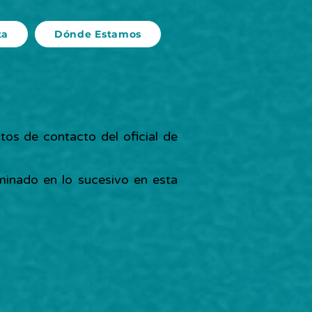
ta
Dónde Estamos
tos de contacto del oficial de
minado en lo sucesivo en esta