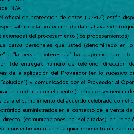
tos: N/A
el oficial de protección de datos ("OPD") están dis
esponsable de la protección de datos haya sido (requ
 relacionada) del procesamiento (los procesamientos)
sus datos personales que usted (denominado en lo 
te" o "la persona interesada" ha proporcionado a tra
ción (de entrega), número de teléfono, dirección de
vés de la aplicación del Proveedor (en lo sucesivo 
la "solución") y comunicados por el Proveedor al Oper
rar un contrato con el cliente (como consecuencia de 
n) y para el cumplimiento del acuerdo celebrado con el cl
ectrónico suministrados en el contexto de la venta de
g directo (comunicaciones no solicitadas) en relac
r su consentimiento en cualquier momento utilizando 